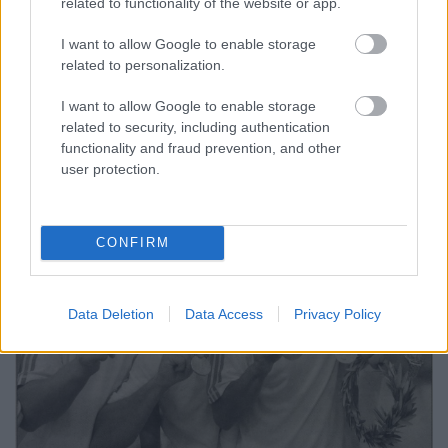
related to functionality of the website or app.
impulzust, amely végül a javukra fordította az
eredményt. Edzőként is példát mutatott
I want to allow Google to enable storage
felelősségtudatból, maximalizmusból, és abból,
related to personalization.
hogyan lehet valaki egyszerre szigorú és emberi.
I want to allow Google to enable storage
Díjak, elismerések, legendává válás
related to security, including authentication
functionality and fraud prevention, and other
user protection.
CONFIRM
Data Deletion
Data Access
Privacy Policy