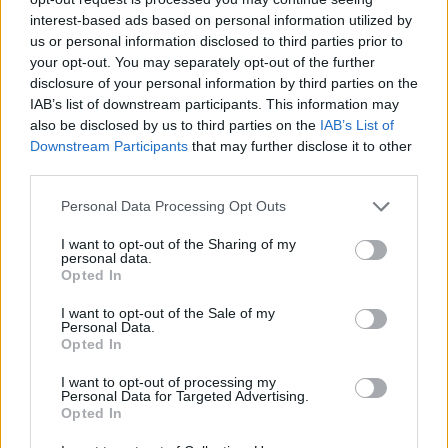
csapattársak támogatása, a közösség ereje és saját
interest-based ads based on personal information utilized by
belső fegyelme segítette át ezen a krízisen. Eltiltása
us or personal information disclosed to third parties prior to
alatt könyvírásba kezdett, de a kézirat végül nem
your opt-out. You may separately opt-out of the further
jelent meg—úgy érezte, nem elég jó az íráshoz. Ez a
disclosure of your personal information by third parties on the
kétely, az önkritika is része volt személyiségének:
IAB’s list of downstream participants. This information may
miközben a világ egyik legjobb vízilabdázójaként
also be disclosed by us to third parties on the
IAB’s List of
Downstream Participants
that may further disclose it to other
ünnepelték, ő magát továbbra is „átlagos embernek”
third parties.
látta, aki csak nagyon keményen dolgozik. Később
szívritmuszavart diagnosztizáltak nála, ami miatt
Please note that this website/app uses one or more Google
Personal Data Processing Opt Outs
átmenetileg abbahagyta a játékot. Visszatérése után
services and may gather and store information including but
azonban újra a csúcsra jutott: világbajnoki ezüstöt
not limited to your visit or usage behaviour. You may click to
I want to opt-out of the Sharing of my
szerzett, ismét Olaszországba igazolt, és a Pro Recco
personal data.
grant or deny consent to Google and its third-party tags to
Opted In
egyik ikonikus alakja lett. Ezek a törések nem
use your data for below specified purposes in below Google
megtörték, hanem mélyítették: a Benedek-legenda
consent section.
I want to opt-out of the Sale of my
nemcsak a gólokról, hanem a küzdelemről, a
Personal Data.
Opted In
sebezhetőségről és a visszatérésről is szól.
I want to opt-out of processing my
Szövetségi kapitányként: a medencéből a
Personal Data for Targeted Advertising.
partvonalra
Opted In