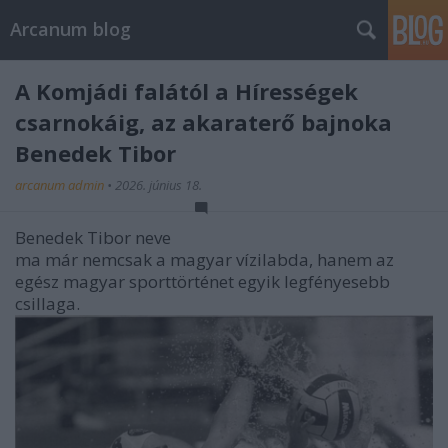
Arcanum blog
A Komjádi falától a Hírességek
csarnokáig, az akaraterő bajnoka
Benedek Tibor
arcanum admin
•
2026. június 18.
Benedek Tibor neve
ma már nemcsak a magyar vízilabda, hanem az
egész magyar sporttörténet egyik legfényesebb
csillaga.