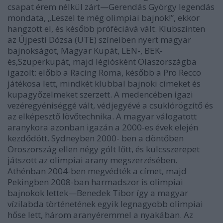
csapat érem nélkül zárt—Gerendás György legendás
mondata, „Leszel te még olimpiai bajnok!”, ekkor
hangzott el, és később próféciává vált. Klubszinten
az Újpesti Dózsa (UTE) színeiben nyert magyar
bajnokságot, Magyar Kupát, LEN-, BEK-
és,Szuperkupát, majd légiósként Olaszországba
igazolt: előbb a Racing Roma, később a Pro Recco
játékosa lett, mindkét klubbal bajnoki címeket és
kupagyőzelmeket szerzett. A medencében igazi
vezéregyéniséggé vált, védjegyévé a csuklórögzítő és
az elképesztő lövőtechnika. A magyar válogatott
aranykora azonban igazán a 2000-es évek elején
kezdődött. Sydneyben 2000- ben a döntőben
Oroszország ellen négy gólt lőtt, és kulcsszerepet
játszott az olimpiai arany megszerzésében.
Athénban 2004-ben megvédték a címet, majd
Pekingben 2008-ban harmadszor is olimpiai
bajnokok lettek—Benedek Tibor így a magyar
vízilabda történetének egyik legnagyobb olimpiai
hőse lett, három aranyéremmel a nyakában. Az