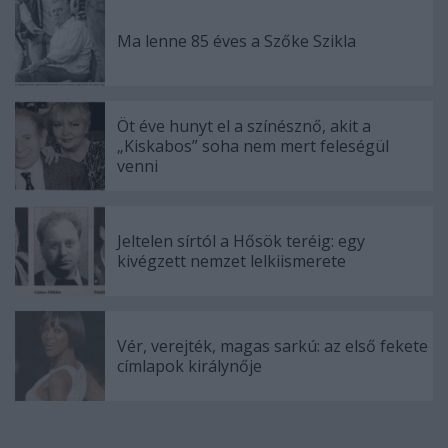
Ma lenne 85 éves a Szőke Szikla
Öt éve hunyt el a színésznő, akit a
„Kiskabos” soha nem mert feleségül
venni
Jeltelen sírtól a Hősök teréig: egy
kivégzett nemzet lelkiismerete
Vér, verejték, magas sarkú: az első fekete
címlapok királynője