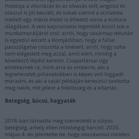
Hobbija a vitorlázás és az olvasás volt, angolul és
olaszul is jól beszélt, és sokak szerint a vízilabda
mellett egy másik életet is élhetett volna a kultúra
világában. A vele kapcsolatos legendák közül sok a
munkamoráljáról szól: arról, hogy vasárnap délután
is egyedül edzett a Komjádiban, hogy a fallal
passzolgatva csiszolta a lövéseit; arról, hogy soha
nem elégedett meg azzal, amit elért, mindig a
következő lépést kereste. Csapattársai úgy
emlékeznek rá, mint arra az emberre, aki a
legnehezebb pillanatokban is képes volt higgadt
maradni, és aki a saját példáján keresztül tanította
meg nekik, mit jelent a felelősség és a kitartás.
Betegség, búcsú, hagyaték
2018-ban támadta meg szervezetét a súlyos
betegség, amely ellen mindvégig harcolt. 2020.
május 4- én jelentette be, hogy visszavonul minden