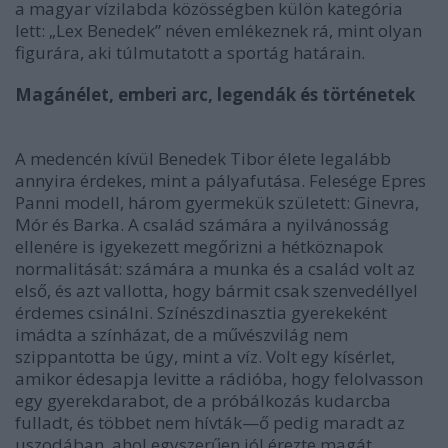
a magyar vízilabda közösségben külön kategória
lett: „Lex Benedek” néven emlékeznek rá, mint olyan
figurára, aki túlmutatott a sportág határain.
Magánélet, emberi arc, legendák és történetek
A medencén kívül Benedek Tibor élete legalább
annyira érdekes, mint a pályafutása. Felesége Epres
Panni modell, három gyermekük született: Ginevra,
Mór és Barka. A család számára a nyilvánosság
ellenére is igyekezett megőrizni a hétköznapok
normalitását: számára a munka és a család volt az
első, és azt vallotta, hogy bármit csak szenvedéllyel
érdemes csinálni. Színészdinasztia gyerekeként
imádta a színházat, de a művészvilág nem
szippantotta be úgy, mint a víz. Volt egy kísérlet,
amikor édesapja levitte a rádióba, hogy felolvasson
egy gyerekdarabot, de a próbálkozás kudarcba
fulladt, és többet nem hívták—ő pedig maradt az
uszodában, ahol egyszerűen jól érezte magát.