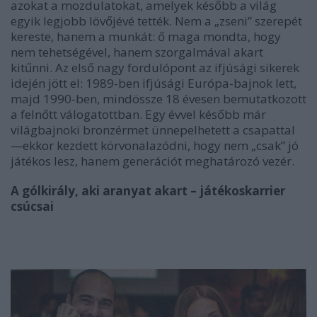
azokat a mozdulatokat, amelyek később a világ
egyik legjobb lövőjévé tették. Nem a „zseni” szerepét
kereste, hanem a munkát: ő maga mondta, hogy
nem tehetségével, hanem szorgalmával akart
kitűnni. Az első nagy fordulópont az ifjúsági sikerek
idején jött el: 1989-ben ifjúsági Európa-bajnok lett,
majd 1990-ben, mindössze 18 évesen bemutatkozott
a felnőtt válogatottban. Egy évvel később már
világbajnoki bronzérmet ünnepelhetett a csapattal
—ekkor kezdett körvonalazódni, hogy nem „csak” jó
játékos lesz, hanem generációt meghatározó vezér.
A gólkirály, aki aranyat akart – játékoskarrier
csúcsai