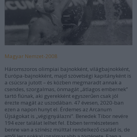
Magyar Nemzet-2008
Háromszoros olimpiai bajnokként, világbajnokként,
Európa-bajnokként, majd szövetségi kapitányként is
a csúcsra jutott – és közben megmaradt annak a
csendes, szorgalmas, önmagát „átlagos embernek”
tartó fiúnak, aki gyerekként egyszerűen csak jól
érezte magát az uszodában. 47 évesen, 2020-ban
ezen a napon hunyt el. Érdemes az Arcanum
Újságokat is „végignyálazni”. Benedek Tibor nevére
194 ezer találat lelhet fel. Ebben természetesen
benne van a színész múlttal rendelkező család is, de
ettől lesz sokkal izgalmasabb a története. Ezen a