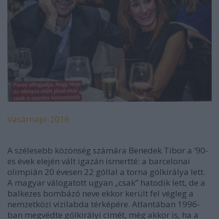
Vasárnapi-2016
A szélesebb közönség számára Benedek Tibor a ’90-
es évek elején vált igazán ismertté: a barcelonai
olimpián 20 évesen 22 góllal a torna gólkirálya lett.
A magyar válogatott ugyan „csak” hatodik lett, de a
balkezes bombázó neve ekkor került fel végleg a
nemzetközi vízilabda térképére. Atlantában 1996-
ban megvédte gólkirályi címét, még akkor is, ha a