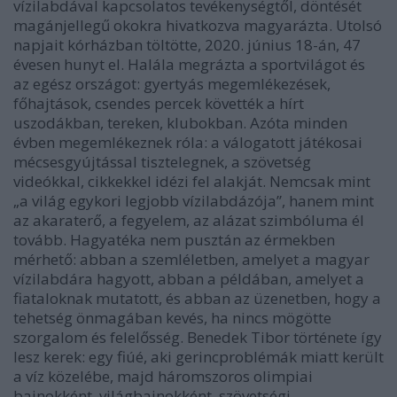
vízilabdával kapcsolatos tevékenységtől, döntését
magánjellegű okokra hivatkozva magyarázta. Utolsó
napjait kórházban töltötte, 2020. június 18-án, 47
évesen hunyt el. Halála megrázta a sportvilágot és
az egész országot: gyertyás megemlékezések,
főhajtások, csendes percek követték a hírt
uszodákban, tereken, klubokban. Azóta minden
évben megemlékeznek róla: a válogatott játékosai
mécsesgyújtással tisztelegnek, a szövetség
videókkal, cikkekkel idézi fel alakját. Nemcsak mint
„a világ egykori legjobb vízilabdázója”, hanem mint
az akaraterő, a fegyelem, az alázat szimbóluma él
tovább. Hagyatéka nem pusztán az érmekben
mérhető: abban a szemléletben, amelyet a magyar
vízilabdára hagyott, abban a példában, amelyet a
fiataloknak mutatott, és abban az üzenetben, hogy a
tehetség önmagában kevés, ha nincs mögötte
szorgalom és felelősség. Benedek Tibor története így
lesz kerek: egy fiúé, aki gerincproblémák miatt került
a víz közelébe, majd háromszoros olimpiai
bajnokként, világbajnokként, szövetségi