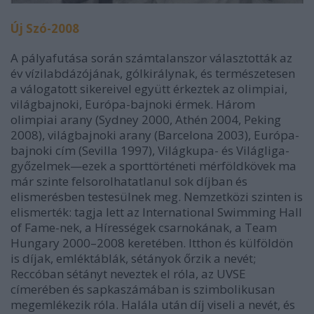
Új Szó-2008
A pályafutása során számtalanszor választották az
év vízilabdázójának, gólkirálynak, és természetesen
a válogatott sikereivel együtt érkeztek az olimpiai,
világbajnoki, Európa-bajnoki érmek. Három
olimpiai arany (Sydney 2000, Athén 2004, Peking
2008), világbajnoki arany (Barcelona 2003), Európa-
bajnoki cím (Sevilla 1997), Világkupa- és Világliga-
győzelmek—ezek a sporttörténeti mérföldkövek ma
már szinte felsorolhatatlanul sok díjban és
elismerésben testesülnek meg. Nemzetközi szinten is
elismerték: tagja lett az International Swimming Hall
of Fame-nek, a Hírességek csarnokának, a Team
Hungary 2000–2008 keretében. Itthon és külföldön
is díjak, emléktáblák, sétányok őrzik a nevét;
Reccóban sétányt neveztek el róla, az UVSE
címerében és sapkaszámában is szimbolikusan
megemlékezik róla. Halála után díj viseli a nevét, és