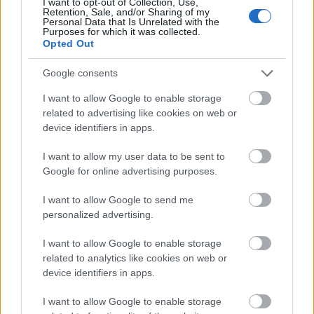
I want to opt-out of Collection, Use,
Retention, Sale, and/or Sharing of my
2010-től edzőként kapcsolódott be a válogatott
Personal Data that Is Unrelated with the
Purposes for which it was collected.
munkájába, majd 2013-ban a magyar férfi
Opted Out
vízilabda- válogatott szövetségi kapitánya lett. A
váltás nem volt véletlen: úgy érezte, ekkor ért a
Google consents
legjobban a vízilabdához, elég közel volt még
játékosként szerzett tapasztalataihoz, de már elég
I want to allow Google to enable storage
távol ahhoz, hogy kapitányként rálátása legyen az
related to advertising like cookies on web or
egész rendszerre. Az első nagy megmérettetésen
device identifiers in apps.
rögtön világbajnoki címet szerzett a csapattal
(Barcelona, 2013).
I want to allow my user data to be sent to
Google for online advertising purposes.
Edzőként is ugyanazt az ars poeticát követte, mint
játékosként: „Annyira keményen kell játszani a víz
I want to allow Google to send me
felett, hogy az ellenfélnek eszébe se jusson a
personalized advertising.
verekedésre koncentrálni.” A fair play, a fegyelem, a
taktikai tudatosság és a mentális erő voltak azok az
I want to allow Google to enable storage
értékek, amelyeket a játékosaihoz eljuttatott.
related to analytics like cookies on web or
Mérkőzés előtti beszédei spontánok voltak, de
device identifiers in apps.
mindig pontosan oda találtak, ahol a csapatnak
szüksége volt rá: hol felpörgette őket, hol
I want to allow Google to enable storage
megnyugtatta, hol a meccs vége előtt adott olyan