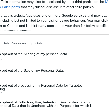
. This information may also be disclosed by us to third parties on the
IA
him
Participants
that may further disclose it to other third parties.
Fer
fes
 that this website/app uses one or more Google services and may gath
foc
including but not limited to your visit or usage behaviour. You may click 
For
 to Google and its third-party tags to use your data for below specifi
Fóv
ogle consent section.
Fre
Gaz
l Data Processing Opt Outs
Ger
mar
o opt-out of the Sharing of my personal data.
gö
In
gyi
házi
o opt-out of the Sale of my Personal Data.
Hel
hid
In
hét
to opt-out of processing my Personal Data for Targeted
Szí
ing.
ho
In
hyp
ikr
o opt-out of Collection, Use, Retention, Sale, and/or Sharing
ersonal Data that Is Unrelated with the Purposes for which it
Ino
lected.