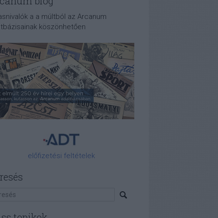
canum blog
asnivalók a a múltból az Arcanum
tbázisainak köszönhetően
előfizetési feltételek
resés
iss topikok