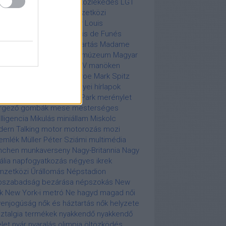
ber
légikatasztrófa
légi közlekedés
LGT
lafüred
Liszt Ferenc Nemzetközi
ülőtér
Live Aid
Liz Taylor
Louis
strong
Louis Blériot
Louis de Funés
erseny
macska
macskatartás
Madame
ssaud
Madame Tussaud múzeum
Magyar
evízió
maharadzsa
MALÉV
manöken
cel Renault
Marilyn Monroe
Mark Spitz
V
meddőségi klinika
megyei hírlapok
lnagyobbítás
Memento Park
merénylet
rgező gombák
mese
mesterséges
elligencia
Mikulás
miniállam
Miskolc
ern Talking
motor
motorozás
mozi
emlék
Müller Péter Sziámi
multimédia
nchen
munkaverseny
Nagy-Britannia
Nagy
ália
napfogyatkozás
négyes ikrek
zetközi Űrállomás
Népstadion
pszabadság bezárása
népszokás
New
k
New York-i metró
Ne hagyd magad
női
enjogúság
nők és háztartás
nők helyzete
ztalgia termékek
nyakkendő
nyakkendő
elet
nyár
nyaralás
olimpia
öltözködés