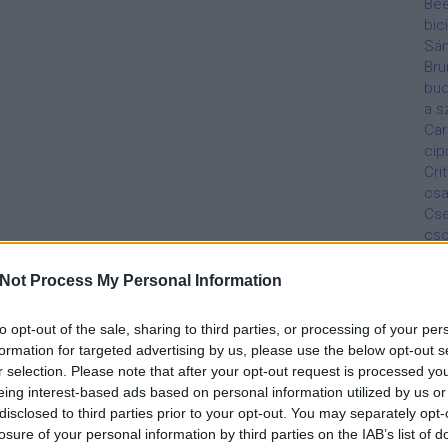
Be
bic
Sá
Bru
bud
a s
Car
cip
Cri
csa
Cs
cs
Bel
De
Not Process My Personal Information
Diá
dis
to opt-out of the sale, sharing to third parties, or processing of your per
Éde
formation for targeted advertising by us, please use the below opt-out s
Áll
r selection. Please note that after your opt-out request is processed y
jár
eing interest-based ads based on personal information utilized by us or
szo
disclosed to third parties prior to your opt-out. You may separately opt-
Ma
losure of your personal information by third parties on the IAB’s list of
Fed