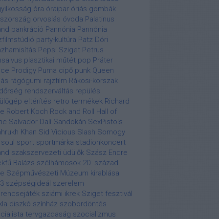
yilkosság
óra
óraipar
óriás gombák
szország
orvoslás
óvoda
Palatinus
and
pankráció
Pannónia
Pannónia
zfilmstúdió
party-kultúra
Patz Dóri
zhamisítás
Pepsi Sziget
Petrus
salvus
plasztikai műtét
pop
Práter
nce
Prodigy
Puma cipő
punk
Queen
lás
rágógumi
rajzfilm
Rákosi-korszak
dőrség
rendszerváltás
repülés
ülőgép eltérítés
retro termékek
Richard
re
Robert Koch
Rock and Roll Hall of
me
Salvador Dalí
Sandokán
SexPistols
hrukh Khan
Sid Vicious
Slash
Somogy
soul
sport
sportmárka
stadionkoncert
and
szakszervezeti üdülők
Szász Endre
kfű Balázs
szélhámosok 20. század
je
Szépművészeti Múzeum kirablása
3
szépségideál
szerelem
rencsejáték
sziámi ikrek
Sziget fesztivál
kla diszkó
színház
szobordöntés
cialista tervgazdaság
szocializmus