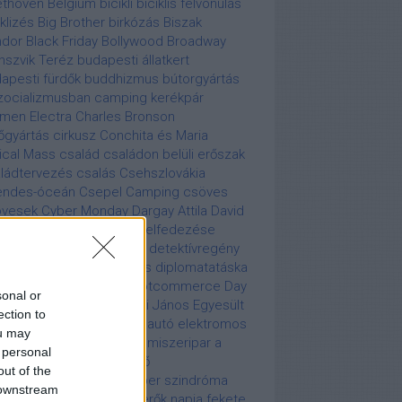
ethoven
Belgium
bicikli
biciklis felvonulás
iklizés
Big Brother
birkózás
Biszak
ndor
Black Friday
Bollywood
Broadway
nszvik Teréz
budapesti állatkert
apesti fürdők
buddhizmus
bútorgyártás
zocializmusban
camping kerékpár
men Electra
Charles Bronson
őgyártás
cirkusz
Conchita és Maria
tical Mass
család
családon belüli erőszak
ládtervezés
csalás
Csehszlovákia
endes-óceán
Csepel Camping
csöves
övesek
Cyber Monday
Dargay Attila
David
asco
Déli-sark
Déli-sark felfedezése
nnis Rodman
Dennis Tito
detektívregény
ksziget
Diana
digitalizálás
diplomatatáska
zkó
divat
Donald rágó
Dotcommerce Day
sonal or
s élet
egészségügy
Egri János
Egyesült
ection to
amok
elefánt
elektromos autó
elektromos
ou may
mű
elektronikus zene
élelmiszeripar a
 personal
cializmusban
első repülő
out of the
gyarországon
farkasember szindróma
 downstream
erico Fellini
Fegyveres erők napja
fekete