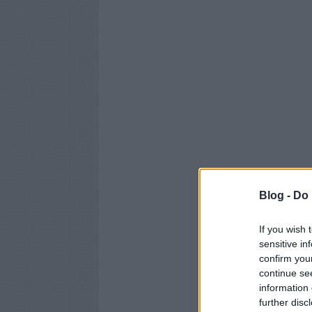
Blog -
Do 
If you wish 
sensitive in
confirm you
continue se
information 
further disc