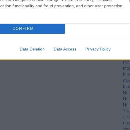
em
cation functionality and fraud prevention, and other user protection.
Lil
Rep
Arm
lóv
CONFIRM
Tu
Tel
Mar
Data Deletion
Data Access
Privacy Policy
MÁ
mel
mé
int
Mod
mű
Mü
Nat
Nem
Né
Yor
egy
nos
vis