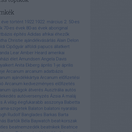
mkék
 éve történt
1922
1922. március 2.
50-es
k
70-es évek
80-as évek
aboriginal
tbázis építés
Adidas
afrikai éhezők
tha Christie
ajándékvásárlás
Alain Delon
öldi Cipőgyár
alföldi papucs
állatkert
anda Lear
Amber Heard
amerikai
nházi élet
Amundsen
Angela Davis
yalkert
Anita Ekberg
április 1-je
április
eje
Arcanum
arcanum adatbázis
anum ajándékkártya
Arcanum előfizetési
ió
Arcanum kedvezményes előfizetés
anum újságok
átverés
Ausztrália
autós
lekedés
autóversenyzés
Ázsia
A maláj
is
A világ éegfukarabb asszonya
Babetta
ama-szigetek
Balaton
balatoni nyaralás
ogh Rudolf
Banglades
Barkas
Barta
más
Bartók Béla
Baywatch
beat-korszak
tles
beatnemzedék
beatnikek
Beatrice