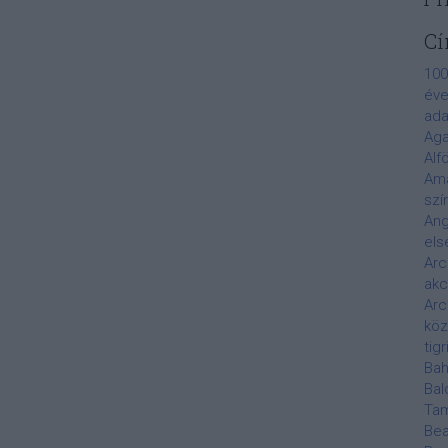
Cí
100
éve
ada
Aga
Alf
Am
szí
Ang
els
Arc
akc
Arc
köz
tigr
Bah
Bal
Ta
Bea