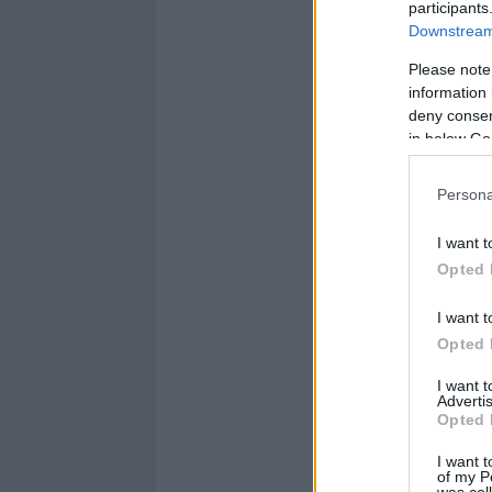
participants
Downstream 
Please note
information 
deny consent
in below Go
Persona
I want t
Opted 
I want t
Opted 
I want 
Advertis
Opted 
I want t
of my P
was col