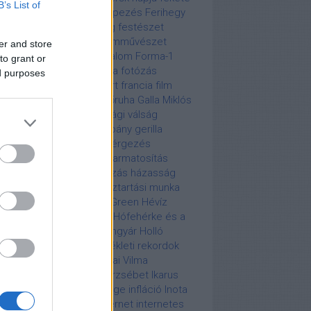
B’s List of
lő
Fekete péntek
fényképezés
Ferihegy
nandel
fertőző betegség
festészet
ztivál
Fidel Castro
film
filmművészet
er and store
ivébé
fogyasztói társadalom
Forma-1
to grant or
ma-3
forró drót
fotográfia
fotózás
ed purposes
árosi Állat- és Növénykert
francia film
ddie Mercury
funky
fürdőruha
Galla Miklós
dálkodj okosan!
gazdasági válság
endai Károly
gerilla-kampány
gerilla
keting
gomba
gombamérgezés
mbház
Green Monday
gyarmatosítás
lkosság
hagyomány
hajózás
házasság
állat
háztartásbeli nő
háztartási munka
sinki olimpia 1952
Hetty Green
Hévíz
egháború
híres sportoló
Hófehérke és a
 törpe
Hollóházi Porcelángyár
Holló
nház
Hollywood
hőmérsékleti rekordok
nvédség
Houdini
Hugonnai Vilma
ertrichosis
Iggy Pop
II. Erzsébet
Ikarus
ek
India
India függetlensége
infláció
Inota
tai Hőerőmű
InterCity
internet
internetes