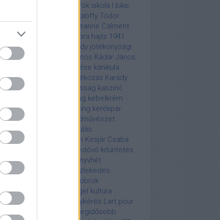
skeresés
ipari termelés
írók
iskola
I bike
dapest
Jack Kerouac
Jakabffy Tódor
mes Brown
járvány
jazz
Jeanne Calment
boldali forgalmi rend
jobbra hajts 1941
hnny Depp
John F. Kennedy
jótékonysági
cert
Kabir Bedi
Kádár János
Kádár János
adott lánya
Kádár temetése
kánikula
ácsony
karácsonyi ajándékozás
Karády
alin
karikatúra
kártya adósság
kaszinó
harine Hepburn
katonaság
kebelkrém
l egy hét együttlét!
kemping kerékpár
rejtvény
képtalány
képzőművészet
ékpár
kerékpáros felvonulás
ékpározás
kereskedelem
Kesjár Csaba
 Basinger
Kincsem
kisdedóvó
kitüntetés
tők
könnyűzene
könyv
könyvhét
yvkiadás
könyvkiadók
közlekedés
össégi média
köztéri szobrok
dapesten
Kuba
Kugelmugel
kultúra
rcóra
lakberendezés
lánykérés
Lart pour
t
leányvásár
légibaleset
legidősebb