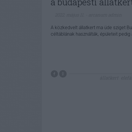
a budapesti állatker
2022. május 11.
-
arcanum admin
A közkedvelt állatkert ma üde sziget 
céltáblának használták, épületeit pedi
állatkert
elefá