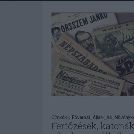
Címkék
»
Fóvárosi_Állat-_és_Növényke
Fertőzések, katonák 