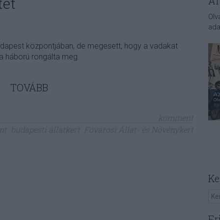
tet
Ar
Olv
ada
Budapest központjában, de megesett, hogy a vadakat
g a háború rongálta meg.
TOVÁBB
komment
nt
budapesti állatkert
Fóvárosi Állat- és Növénykert
Ke
Fr