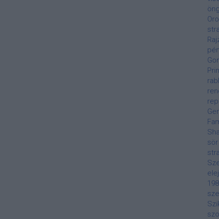
öng
Oro
str
Raj
pén
Gon
Pri
rab
ren
rep
Ge
Fa
Sha
sör
str
Sze
ele
198
sze
Szi
szo