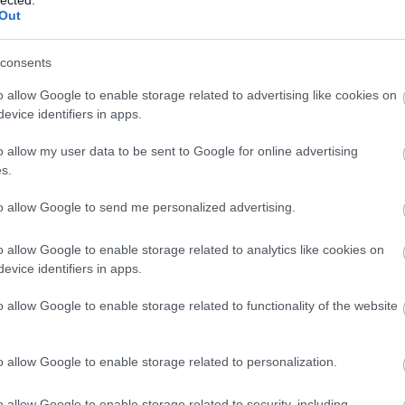
tár
Out
Bu
Ja
consents
job
Jo
o allow Google to enable storage related to advertising like cookies on
kon
evice identifiers in apps.
fog
kar
o allow my user data to be sent to Google for online advertising
Kat
s.
Kat
Kel
to allow Google to send me personalized advertising.
kép
ker
o allow Google to enable storage related to analytics like cookies on
ker
evice identifiers in apps.
Kim
köl
o allow Google to enable storage related to functionality of the website
kön
köz
Bu
o allow Google to enable storage related to personalization.
kva
Lar
o allow Google to enable storage related to security, including