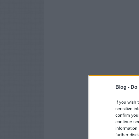
Blog -
Do 
If you wish 
sensitive in
confirm you
continue se
information 
further disc