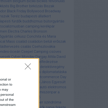
ethoven
Belgium
bicikli
biciklis felvonulás
iklizés
Big Brother
birkózás
Biszak
ndor
Black Friday
Bollywood
Broadway
nszvik Teréz
budapesti állatkert
apesti fürdők
buddhizmus
bútorgyártás
zocializmusban
camping kerékpár
men Electra
Charles Bronson
őgyártás
cirkusz
Conchita és Maria
tical Mass
család
családon belüli erőszak
ládtervezés
csalás
Csehszlovákia
endes-óceán
Csepel Camping
csöves
övesek
Cyber Monday
Dargay Attila
David
asco
Déli-sark
Déli-sark felfedezése
nnis Rodman
Dennis Tito
detektívregény
ksziget
Diana
digitalizálás
diplomatatáska
zkó
divat
Donald rágó
Dotcommerce Day
sonal or
s élet
egészségügy
Egri János
Egyesült
ection to
amok
elefánt
elektromos autó
elektromos
ou may
mű
elektronikus zene
élelmiszeripar a
 personal
cializmusban
első repülő
out of the
gyarországon
farkasember szindróma
 downstream
erico Fellini
Fegyveres erők napja
fekete