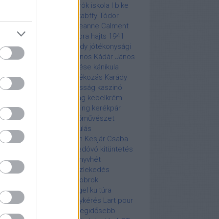
skeresés
ipari termelés
írók
iskola
I bike
dapest
Jack Kerouac
Jakabffy Tódor
mes Brown
járvány
jazz
Jeanne Calment
boldali forgalmi rend
jobbra hajts 1941
hnny Depp
John F. Kennedy
jótékonysági
cert
Kabir Bedi
Kádár János
Kádár János
adott lánya
Kádár temetése
kánikula
ácsony
karácsonyi ajándékozás
Karády
alin
karikatúra
kártya adósság
kaszinó
harine Hepburn
katonaság
kebelkrém
l egy hét együttlét!
kemping kerékpár
rejtvény
képtalány
képzőművészet
ékpár
kerékpáros felvonulás
ékpározás
kereskedelem
Kesjár Csaba
 Basinger
Kincsem
kisdedóvó
kitüntetés
tők
könnyűzene
könyv
könyvhét
yvkiadás
könyvkiadók
közlekedés
össégi média
köztéri szobrok
dapesten
Kuba
Kugelmugel
kultúra
rcóra
lakberendezés
lánykérés
Lart pour
t
leányvásár
légibaleset
legidősebb