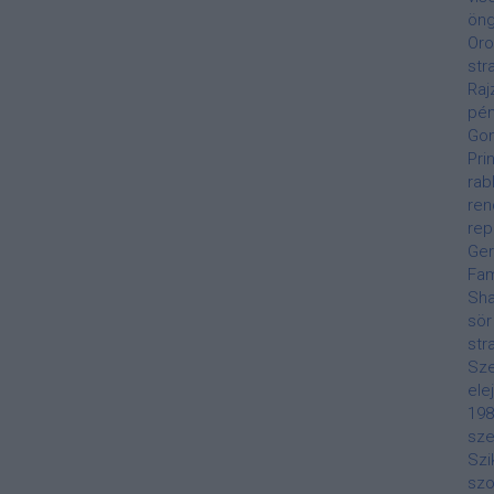
öng
Oro
str
Raj
pén
Gon
Pri
rab
ren
rep
Ge
Fa
Sha
sör
str
Sze
ele
198
sze
Szi
szo