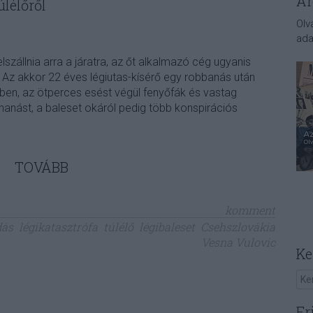
Ar
úlélőről
Olv
ada
lszállnia arra a járatra, az őt alkalmazó cég ugyanis
 Az akkor 22 éves légiutas-kísérő egy robbanás után
ében, az ötperces esést végül fenyőfák és vastag
uhanást, a baleset okáról pedig több konspirációs
TOVÁBB
komment
dás
légikatasztrófa
túlélő
légibaleset
Csehszlovákia
Vesna Vulovic
Ke
Fr