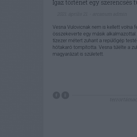
Igaz történet egy szerencsés t
2021. április 21.
-
arcanum admin
Vesna Vulovicnak nem is kellett volna fe
összekeverte egy másik alkalmazottal.
tízezer métert zuhant a repülőgép test
hótakaró tompította. Vesna túlélte a z
magyarázat is született.
terrortáma