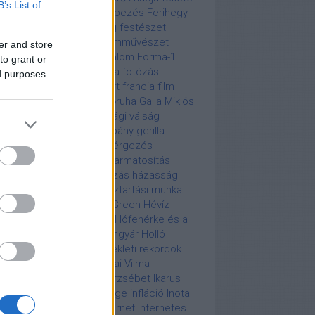
B’s List of
lő
Fekete péntek
fényképezés
Ferihegy
nandel
fertőző betegség
festészet
ztivál
Fidel Castro
film
filmművészet
er and store
ivébé
fogyasztói társadalom
Forma-1
to grant or
ma-3
forró drót
fotográfia
fotózás
ed purposes
árosi Állat- és Növénykert
francia film
ddie Mercury
funky
fürdőruha
Galla Miklós
dálkodj okosan!
gazdasági válság
endai Károly
gerilla-kampány
gerilla
keting
gomba
gombamérgezés
mbház
Green Monday
gyarmatosítás
lkosság
hagyomány
hajózás
házasság
állat
háztartásbeli nő
háztartási munka
sinki olimpia 1952
Hetty Green
Hévíz
egháború
híres sportoló
Hófehérke és a
 törpe
Hollóházi Porcelángyár
Holló
nház
Hollywood
hőmérsékleti rekordok
nvédség
Houdini
Hugonnai Vilma
ertrichosis
Iggy Pop
II. Erzsébet
Ikarus
ek
India
India függetlensége
infláció
Inota
tai Hőerőmű
InterCity
internet
internetes