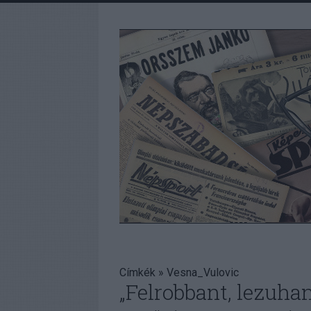
Címkék
»
Vesna_Vulovic
„Felrobbant, lezuhant