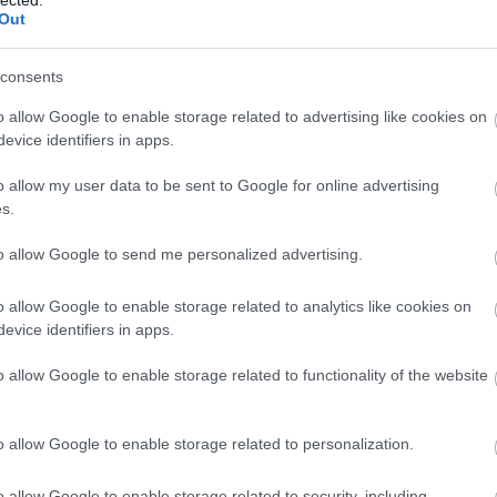
tár
Out
Bu
Ja
consents
job
Jo
o allow Google to enable storage related to advertising like cookies on
kon
evice identifiers in apps.
fog
kar
o allow my user data to be sent to Google for online advertising
Kat
s.
Kat
Kel
to allow Google to send me personalized advertising.
kép
ker
o allow Google to enable storage related to analytics like cookies on
ker
evice identifiers in apps.
Kim
köl
o allow Google to enable storage related to functionality of the website
kön
köz
Bu
o allow Google to enable storage related to personalization.
kva
Lar
o allow Google to enable storage related to security, including