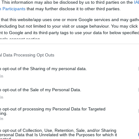
. This information may also be disclosed by us to third parties on the
IA
him
Participants
that may further disclose it to other third parties.
Fer
fes
 that this website/app uses one or more Google services and may gath
foc
including but not limited to your visit or usage behaviour. You may click 
For
 to Google and its third-party tags to use your data for below specifi
Fóv
ogle consent section.
Fre
Gaz
l Data Processing Opt Outs
Ger
mar
o opt-out of the Sharing of my personal data.
gö
In
gyi
házi
o opt-out of the Sale of my Personal Data.
Hel
hid
In
hét
to opt-out of processing my Personal Data for Targeted
Szí
ing.
ho
In
hyp
ikr
o opt-out of Collection, Use, Retention, Sale, and/or Sharing
ersonal Data that Is Unrelated with the Purposes for which it
Ino
lected.