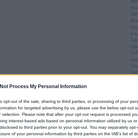
Be
bic
Sá
Bru
bud
a s
Car
cip
Cri
csa
Cs
cs
Bel
De
Not Process My Personal Information
Diá
dis
to opt-out of the sale, sharing to third parties, or processing of your per
Éde
formation for targeted advertising by us, please use the below opt-out s
Áll
r selection. Please note that after your opt-out request is processed y
jár
eing interest-based ads based on personal information utilized by us or
szo
disclosed to third parties prior to your opt-out. You may separately opt-
Ma
losure of your personal information by third parties on the IAB’s list of
Fed