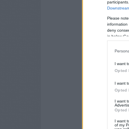
participants
Downstream 
Please note
information 
deny consent
in below Go
Persona
I want t
Opted 
I want t
Opted 
I want 
Advertis
Opted 
I want t
of my P
was col