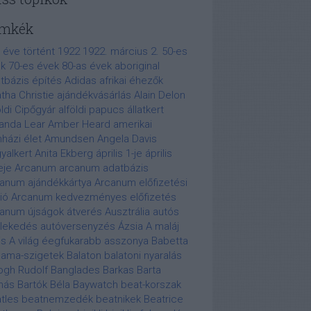
mkék
 éve történt
1922
1922. március 2.
50-es
k
70-es évek
80-as évek
aboriginal
tbázis építés
Adidas
afrikai éhezők
tha Christie
ajándékvásárlás
Alain Delon
öldi Cipőgyár
alföldi papucs
állatkert
anda Lear
Amber Heard
amerikai
nházi élet
Amundsen
Angela Davis
yalkert
Anita Ekberg
április 1-je
április
eje
Arcanum
arcanum adatbázis
anum ajándékkártya
Arcanum előfizetési
ió
Arcanum kedvezményes előfizetés
anum újságok
átverés
Ausztrália
autós
lekedés
autóversenyzés
Ázsia
A maláj
is
A világ éegfukarabb asszonya
Babetta
ama-szigetek
Balaton
balatoni nyaralás
ogh Rudolf
Banglades
Barkas
Barta
más
Bartók Béla
Baywatch
beat-korszak
tles
beatnemzedék
beatnikek
Beatrice