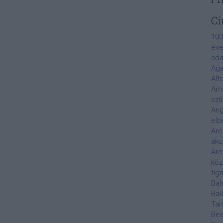
Cí
100
éve
ada
Aga
Alf
Am
szí
Ang
els
Arc
akc
Arc
köz
tigr
Bah
Bal
Ta
Bea