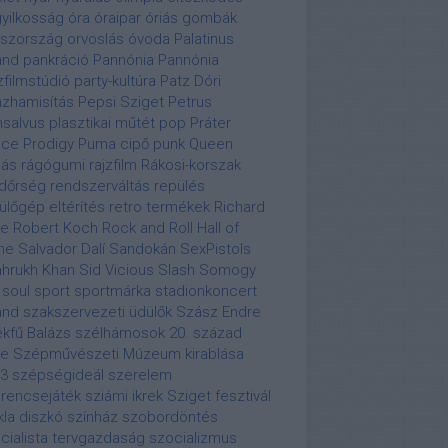
yilkosság
óra
óraipar
óriás gombák
szország
orvoslás
óvoda
Palatinus
and
pankráció
Pannónia
Pannónia
zfilmstúdió
party-kultúra
Patz Dóri
zhamisítás
Pepsi Sziget
Petrus
salvus
plasztikai műtét
pop
Práter
nce
Prodigy
Puma cipő
punk
Queen
lás
rágógumi
rajzfilm
Rákosi-korszak
dőrség
rendszerváltás
repülés
ülőgép eltérítés
retro termékek
Richard
re
Robert Koch
Rock and Roll Hall of
me
Salvador Dalí
Sandokán
SexPistols
hrukh Khan
Sid Vicious
Slash
Somogy
soul
sport
sportmárka
stadionkoncert
and
szakszervezeti üdülők
Szász Endre
kfű Balázs
szélhámosok 20. század
je
Szépművészeti Múzeum kirablása
3
szépségideál
szerelem
rencsejáték
sziámi ikrek
Sziget fesztivál
kla diszkó
színház
szobordöntés
cialista tervgazdaság
szocializmus