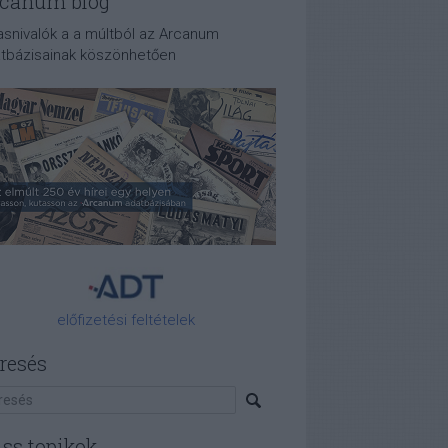
canum blog
asnivalók a a múltból az Arcanum
tbázisainak köszönhetően
előfizetési feltételek
resés
iss topikok