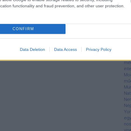
em
cation functionality and fraud prevention, and other user protection.
Lil
Rep
Arm
lóv
CONFIRM
Tu
Tel
Mar
Data Deletion
Data Access
Privacy Policy
MÁ
mel
mé
int
Mod
mű
Mü
Nat
Nem
Né
Yor
egy
nos
vis