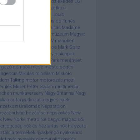
ber
légikatasztrófa
légi közlekedés
LGT
lafüred
Liszt Ferenc Nemzetközi
ülőtér
Live Aid
Liz Taylor
Louis
strong
Louis Blériot
Louis de Funés
erseny
macska
macskatartás
Madame
ssaud
Madame Tussaud múzeum
Magyar
evízió
maharadzsa
MALÉV
manöken
cel Renault
Marilyn Monroe
Mark Spitz
V
meddőségi klinika
megyei hírlapok
lnagyobbítás
Memento Park
merénylet
rgező gombák
mese
mesterséges
elligencia
Mikulás
miniállam
Miskolc
ern Talking
motor
motorozás
mozi
emlék
Müller Péter Sziámi
multimédia
nchen
munkaverseny
Nagy-Britannia
Nagy
ália
napfogyatkozás
négyes ikrek
zetközi Űrállomás
Népstadion
pszabadság bezárása
népszokás
New
k
New York-i metró
Ne hagyd magad
női
enjogúság
nők és háztartás
nők helyzete
ztalgia termékek
nyakkendő
nyakkendő
elet
nyár
nyaralás
olimpia
öltözködés