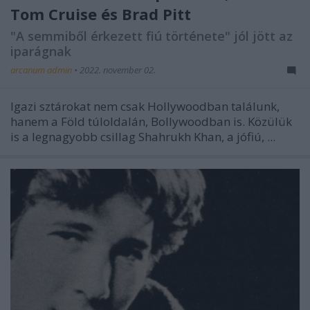
Tom Cruise és Brad Pitt
"A semmiből érkezett fiú története" jól jött az
iparágnak
arcanum admin
•
2022. november 02.
Igazi sztárokat nem csak Hollywoodban találunk,
hanem a Föld túloldalán, Bollywoodban is. Közülük
is a legnagyobb csillag Shahrukh Khan, a jófiú, ...