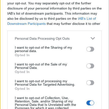
your opt-out. You may separately opt-out of the further
disclosure of your personal information by third parties on the
IAB’s list of downstream participants. This information may
also be disclosed by us to third parties on the
IAB’s List of
Downstream Participants
that may further disclose it to other
third parties.
Please note that this website/app uses one or more Google
Personal Data Processing Opt Outs
services and may gather and store information including but
not limited to your visit or usage behaviour. You may click to
I want to opt-out of the Sharing of my
personal data.
„Önző és soviniszta disznó voltam”
grant or deny consent to Google and its third-party tags to
Opted In
use your data for below specified purposes in below Google
Katharine Hepburn feminista harcosként
consent section.
I want to opt-out of the Sale of my
tekintett önmagára
Personal Data.
Opted In
arcanum admin
•
2022. június 29.
I want to opt-out of processing my
Personal Data for Targeted Advertising.
A független gondolkodású és sziporkázóan
Opted In
tehetséges Katharine Hepburn Hollywood egyik
legnagyobb csillaga volt, aki bátran elmondta
I want to opt-out of Collection, Use,
véleményét a ...
Retention, Sale, and/or Sharing of my
Personal Data that Is Unrelated with the
Purposes for which it was collected.