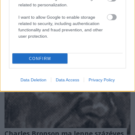
related to personalization.
A hírek világában most Johnny Depp és Amber
I want to allow Google to enable storage
Heard bírósági tárgyalása szórakoztatja a témára
related to security, including authentication
fogékony olvasót. A színész elvesztett ...
functionality and fraud prevention, and other
user protection.
CONFIRM
Data Deletion
Data Access
Privacy Policy
Charles Bronson ma lenne százéves