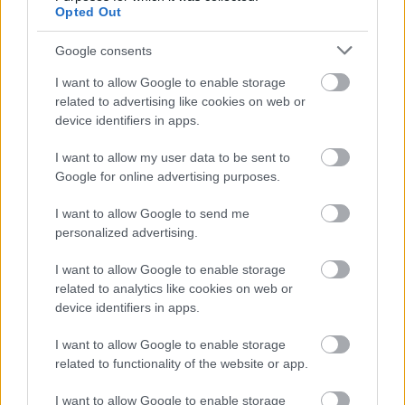
Opted Out
Google consents
I want to allow Google to enable storage
related to advertising like cookies on web or
device identifiers in apps.
I want to allow my user data to be sent to
Google for online advertising purposes.
I want to allow Google to send me
personalized advertising.
I want to allow Google to enable storage
Johnny Deppnek nincs szerencséje a
related to analytics like cookies on web or
device identifiers in apps.
szerelemben
I want to allow Google to enable storage
A sajtónak nyíltan beszélt magánéleti
related to functionality of the website or app.
nehézségeiről
arcanum admin
•
2022. május 18.
I want to allow Google to enable storage