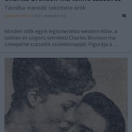
Távolba meredő tekintete örök
arcanum admin
•
2021. november 03.
Minden idők egyik legismertebb western-hőse, a
szótlan és szigorú tekintetű Charles Bronson ma
ünnepelné századik születésnapját. Figurája a ...