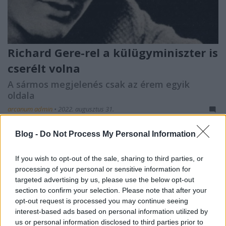
Richard Gere-rel a külügyminiszter is
cserélt volna
A sármos megjelenés csak az érem egyik
oldala
arcanum admin
•
2022. augusztus 31.
A kilencvenes évek ügyeletes szívtiprója éppen ma
Blog -
Do Not Process My Personal Information
ünnepli 73. születésnapját. Itthon a Micsoda nő című
film tette igazán ismertté, és egyúttal ...
If you wish to opt-out of the sale, sharing to third parties, or
processing of your personal or sensitive information for
targeted advertising by us, please use the below opt-out
section to confirm your selection. Please note that after your
opt-out request is processed you may continue seeing
interest-based ads based on personal information utilized by
us or personal information disclosed to third parties prior to