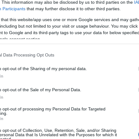
. This information may also be disclosed by us to third parties on the
IA
him
Participants
that may further disclose it to other third parties.
Fer
fes
 that this website/app uses one or more Google services and may gath
foc
including but not limited to your visit or usage behaviour. You may click 
For
 to Google and its third-party tags to use your data for below specifi
Fóv
ogle consent section.
Fre
Gaz
l Data Processing Opt Outs
Ger
mar
o opt-out of the Sharing of my personal data.
gö
In
gyi
házi
o opt-out of the Sale of my Personal Data.
Hel
hid
In
hét
to opt-out of processing my Personal Data for Targeted
Szí
ing.
ho
In
hyp
ikr
o opt-out of Collection, Use, Retention, Sale, and/or Sharing
ersonal Data that Is Unrelated with the Purposes for which it
Ino
lected.