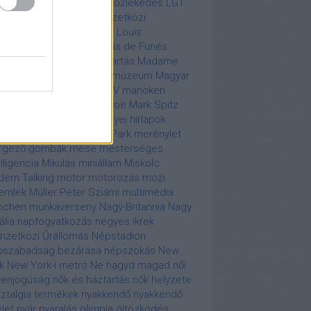
ber
légikatasztrófa
légi közlekedés
LGT
lafüred
Liszt Ferenc Nemzetközi
ülőtér
Live Aid
Liz Taylor
Louis
strong
Louis Blériot
Louis de Funés
erseny
macska
macskatartás
Madame
ssaud
Madame Tussaud múzeum
Magyar
evízió
maharadzsa
MALÉV
manöken
cel Renault
Marilyn Monroe
Mark Spitz
V
meddőségi klinika
megyei hírlapok
lnagyobbítás
Memento Park
merénylet
rgező gombák
mese
mesterséges
elligencia
Mikulás
miniállam
Miskolc
ern Talking
motor
motorozás
mozi
emlék
Müller Péter Sziámi
multimédia
nchen
munkaverseny
Nagy-Britannia
Nagy
ália
napfogyatkozás
négyes ikrek
zetközi Űrállomás
Népstadion
pszabadság bezárása
népszokás
New
k
New York-i metró
Ne hagyd magad
női
enjogúság
nők és háztartás
nők helyzete
ztalgia termékek
nyakkendő
nyakkendő
elet
nyár
nyaralás
olimpia
öltözködés