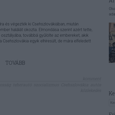
Ar
Olv
ada
álra és végezték ki Csehszlovákiában, miután
mber halálát okozta. Elmondása szerint azért tette,
i osztályába, továbbá gyűlölte az embereket, akik
a Csehszlovákia egyik elhíresült, de mára elfeledett
TOVÁBB
komment
kosság
teherautó
szocializmus
Csehszlovákia
autós
közlekedés
Ke
Fr