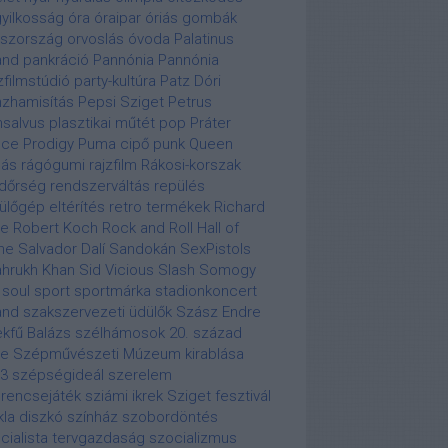
yilkosság
óra
óraipar
óriás gombák
szország
orvoslás
óvoda
Palatinus
and
pankráció
Pannónia
Pannónia
zfilmstúdió
party-kultúra
Patz Dóri
zhamisítás
Pepsi Sziget
Petrus
salvus
plasztikai műtét
pop
Práter
nce
Prodigy
Puma cipő
punk
Queen
lás
rágógumi
rajzfilm
Rákosi-korszak
dőrség
rendszerváltás
repülés
ülőgép eltérítés
retro termékek
Richard
re
Robert Koch
Rock and Roll Hall of
me
Salvador Dalí
Sandokán
SexPistols
hrukh Khan
Sid Vicious
Slash
Somogy
soul
sport
sportmárka
stadionkoncert
and
szakszervezeti üdülők
Szász Endre
kfű Balázs
szélhámosok 20. század
je
Szépművészeti Múzeum kirablása
3
szépségideál
szerelem
rencsejáték
sziámi ikrek
Sziget fesztivál
kla diszkó
színház
szobordöntés
cialista tervgazdaság
szocializmus