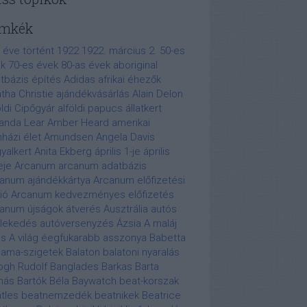
mkék
 éve történt
1922
1922. március 2.
50-es
k
70-es évek
80-as évek
aboriginal
tbázis építés
Adidas
afrikai éhezők
tha Christie
ajándékvásárlás
Alain Delon
öldi Cipőgyár
alföldi papucs
állatkert
anda Lear
Amber Heard
amerikai
nházi élet
Amundsen
Angela Davis
yalkert
Anita Ekberg
április 1-je
április
eje
Arcanum
arcanum adatbázis
anum ajándékkártya
Arcanum előfizetési
ió
Arcanum kedvezményes előfizetés
anum újságok
átverés
Ausztrália
autós
lekedés
autóversenyzés
Ázsia
A maláj
is
A világ éegfukarabb asszonya
Babetta
ama-szigetek
Balaton
balatoni nyaralás
ogh Rudolf
Banglades
Barkas
Barta
más
Bartók Béla
Baywatch
beat-korszak
tles
beatnemzedék
beatnikek
Beatrice