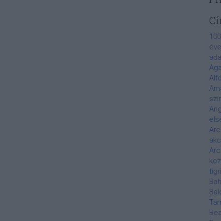
Cí
100
éve
ada
Aga
Alf
Am
szí
Ang
els
Arc
akc
Arc
köz
tigr
Bah
Bal
Ta
Bea