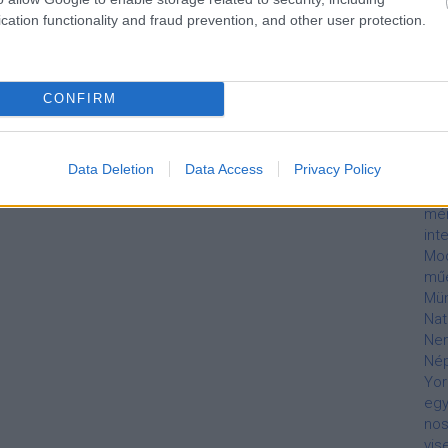
em
cation functionality and fraud prevention, and other user protection.
Lil
Rep
Arm
lóv
CONFIRM
Tu
Tel
Mar
Data Deletion
Data Access
Privacy Policy
MÁ
mel
mé
int
Mod
mű
Mü
Nat
Nem
Né
Yor
egy
nos
vis