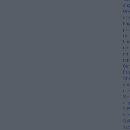
öng
Oro
str
Raj
pén
Gon
Pri
rab
ren
rep
Ge
Fa
Sha
sör
str
Sze
ele
198
sze
Szi
szo