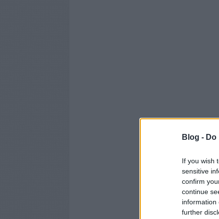
Blog -
Do 
If you wish 
sensitive in
confirm you
continue se
information 
further disc