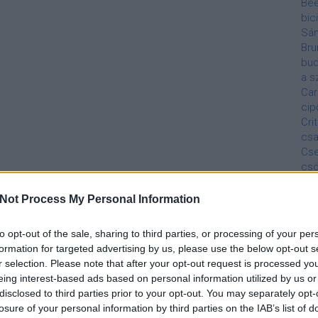
Be
bic
Sá
Bru
bud
a s
Car
cip
Cri
csa
Cs
cs
Bel
De
Not Process My Personal Information
Diá
dis
to opt-out of the sale, sharing to third parties, or processing of your per
Éde
formation for targeted advertising by us, please use the below opt-out s
Áll
r selection. Please note that after your opt-out request is processed y
jár
eing interest-based ads based on personal information utilized by us or
szo
disclosed to third parties prior to your opt-out. You may separately opt-
Ma
losure of your personal information by third parties on the IAB’s list of
Fed