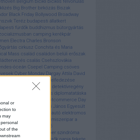
ethoven
Belgium
bicikli
biciklis felvonulás
iklizés
Big Brother
birkózás
Biszak
ndor
Black Friday
Bollywood
Broadway
nszvik Teréz
budapesti állatkert
apesti fürdők
buddhizmus
bútorgyártás
zocializmusban
camping kerékpár
men Electra
Charles Bronson
őgyártás
cirkusz
Conchita és Maria
tical Mass
család
családon belüli erőszak
ládtervezés
csalás
Csehszlovákia
endes-óceán
Csepel Camping
csöves
övesek
Cyber Monday
Dargay Attila
David
asco
Déli-sark
Déli-sark felfedezése
nnis Rodman
Dennis Tito
detektívregény
ksziget
Diana
digitalizálás
diplomatatáska
zkó
divat
Donald rágó
Dotcommerce Day
sonal or
s élet
egészségügy
Egri János
Egyesült
ection to
amok
elefánt
elektromos autó
elektromos
ou may
mű
elektronikus zene
élelmiszeripar a
 personal
cializmusban
első repülő
out of the
gyarországon
farkasember szindróma
 downstream
erico Fellini
Fegyveres erők napja
fekete