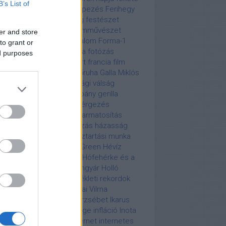
B’s List of
lő
Fekete péntek
fényképezés
Ferihegy
nandel
fertőző betegség
festészet
ztivál
Fidel Castro
film
filmművészet
er and store
ivébé
fogyasztói társadalom
Forma-1
to grant or
ma-3
forró drót
fotográfia
fotózás
ed purposes
árosi Állat- és Növénykert
francia film
ddie Mercury
funky
fürdőruha
Galla Miklós
dálkodj okosan!
gazdasági válság
endai Károly
gerilla-kampány
gerilla
keting
gomba
gombamérgezés
mbház
Green Monday
gyarmatosítás
lkosság
hagyomány
hajózás
házasság
állat
háztartásbeli nő
háztartási munka
sinki olimpia 1952
Hetty Green
Hévíz
egháború
híres sportoló
Hófehérke és a
 törpe
Hollóházi Porcelángyár
Holló
nház
Hollywood
hőmérsékleti rekordok
nvédség
Houdini
Hugonnai Vilma
ertrichosis
Iggy Pop
II. Erzsébet
Ikarus
ek
India
India függetlensége
infláció
Inota
tai Hőerőmű
InterCity
internet
internetes