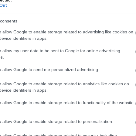
tár
Out
Bu
Ja
consents
job
Jo
o allow Google to enable storage related to advertising like cookies on
kon
evice identifiers in apps.
fog
kar
o allow my user data to be sent to Google for online advertising
Kat
s.
Kat
Kel
to allow Google to send me personalized advertising.
kép
ker
o allow Google to enable storage related to analytics like cookies on
ker
evice identifiers in apps.
Kim
köl
o allow Google to enable storage related to functionality of the website
kön
köz
Bu
o allow Google to enable storage related to personalization.
kva
Lar
o allow Google to enable storage related to security, including