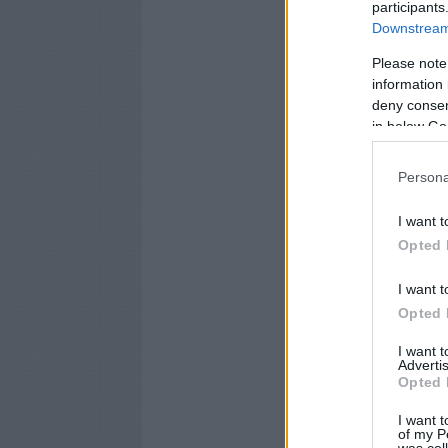
participants
Downstream 
Please note
information 
deny consent
in below Go
Persona
I want t
Opted 
I want t
Opted 
I want 
Advertis
Opted 
I want t
of my P
was col