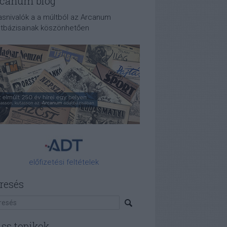
canum blog
asnivalók a a múltból az Arcanum
tbázisainak köszönhetően
előfizetési feltételek
resés
iss topikok