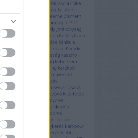
skeresés
ipari termelés
írók
iskola
I bike
dapest
Jack Kerouac
Jakabffy Tódor
mes Brown
járvány
jazz
Jeanne Calment
boldali forgalmi rend
jobbra hajts 1941
hnny Depp
John F. Kennedy
jótékonysági
cert
Kabir Bedi
Kádár János
Kádár János
adott lánya
Kádár temetése
kánikula
ácsony
karácsonyi ajándékozás
Karády
alin
karikatúra
kártya adósság
kaszinó
harine Hepburn
katonaság
kebelkrém
l egy hét együttlét!
kemping kerékpár
rejtvény
képtalány
képzőművészet
ékpár
kerékpáros felvonulás
ékpározás
kereskedelem
Kesjár Csaba
 Basinger
Kincsem
kisdedóvó
kitüntetés
tők
könnyűzene
könyv
könyvhét
yvkiadás
könyvkiadók
közlekedés
össégi média
köztéri szobrok
dapesten
Kuba
Kugelmugel
kultúra
rcóra
lakberendezés
lánykérés
Lart pour
t
leányvásár
légibaleset
legidősebb