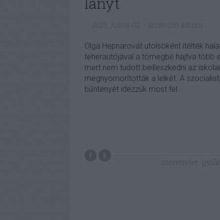
lányt
2025. július 02.
-
arcanum admin
Olga Hepnarovát utolsóként ítélték hal
teherautójával a tömegbe hajtva több e
mert nem tudott beilleszkedni az iskola
megnyomorították a lelkét. A szocialist
bűntényét idézzük most fel.
merénylet
gyil