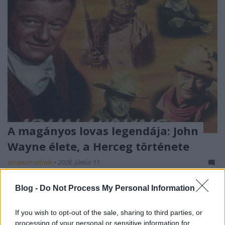
A magányos lovas legendája: John
Wayne élete, a Herceg története
arcanum admin
•
2026. június 11.
John Wayne neve ma is úgy hangzik, mint egy
Blog -
Do Not Process My Personal Information
mitikus jelszó: a „Herceg”, a nagy, hallgatag, kemény
tekintetű westernhős, aki egy egész korszak ...
If you wish to opt-out of the sale, sharing to third parties, or
processing of your personal or sensitive information for