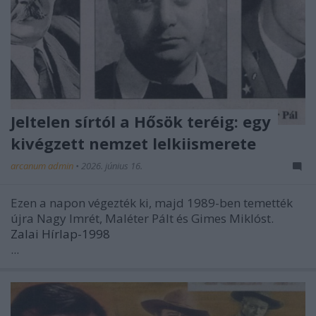
Jeltelen sírtól a Hősök teréig: egy
kivégzett nemzet lelkiismerete
arcanum admin
•
2026. június 16.
Ezen a napon végezték ki, majd 1989-ben temették
újra Nagy Imrét, Maléter Pált és Gimes Miklóst.
Zalai Hírlap-1998
...