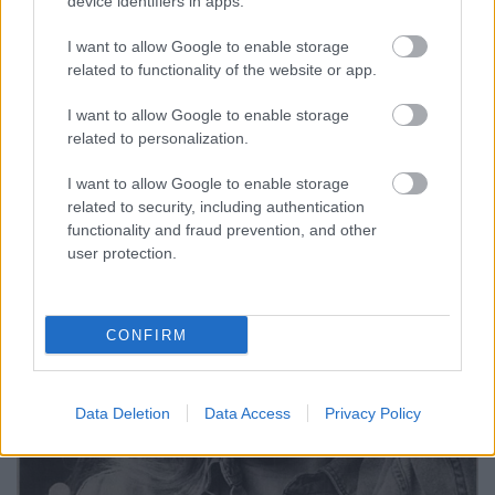
device identifiers in apps.
arcanum admin
•
2026. június 03.
I want to allow Google to enable storage
Világszerte június 3-án tartják a kerékpározás
related to functionality of the website or app.
világnapját, melyet az ENSZ tett hivatalos nappá
2018-ban. Méghozzá azzal a céllal, hogy ...
I want to allow Google to enable storage
related to personalization.
I want to allow Google to enable storage
related to security, including authentication
functionality and fraud prevention, and other
user protection.
CONFIRM
Data Deletion
Data Access
Privacy Policy