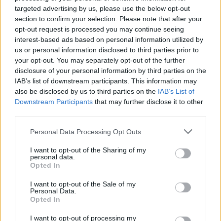
targeted advertising by us, please use the below opt-out
section to confirm your selection. Please note that after your
opt-out request is processed you may continue seeing
interest-based ads based on personal information utilized by
us or personal information disclosed to third parties prior to
your opt-out. You may separately opt-out of the further
disclosure of your personal information by third parties on the
IAB’s list of downstream participants. This information may
also be disclosed by us to third parties on the
IAB’s List of
Downstream Participants
that may further disclose it to other
third parties.
Please note that this website/app uses one or more Google
Personal Data Processing Opt Outs
services and may gather and store information including but
not limited to your visit or usage behaviour. You may click to
I want to opt-out of the Sharing of my
personal data.
Latinovits Zoltán: a színészkirály, aki
grant or deny consent to Google and its third-party tags to
Opted In
use your data for below specified purposes in below Google
túl nagy volt egy életre
consent section.
I want to opt-out of the Sale of my
Personal Data.
arcanum admin
•
2026. június 04.
Opted In
Van az a ritka pillanat, amikor egy színész nem
I want to opt-out of processing my