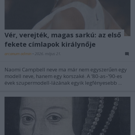
Vér, verejték, magas sarkú: az első
fekete címlapok királynője
arcanum admin
•
2026. május 21.
Naomi Campbell neve ma már nem egyszerűen egy
modell neve, hanem egy korszaké. A ’80-as–’90-es
évek szupermodell-lázának egyik legfényesebb ...