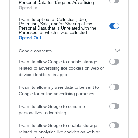
Personal Data for Targeted Advertising.
„csak” nagy művész lesz, hanem fogalom. Latinovits
Opted In
Zoltán ilyen lett: a neve mellé odanőtt a ...
I want to opt-out of Collection, Use,
Retention, Sale, and/or Sharing of my
Personal Data that Is Unrelated with the
Purposes for which it was collected.
Opted Out
Google consents
I want to allow Google to enable storage
related to advertising like cookies on web or
device identifiers in apps.
I want to allow my user data to be sent to
Google for online advertising purposes.
I want to allow Google to send me
personalized advertising.
A vasparipa gyakran ledobta
I want to allow Google to enable storage
magáról az iramgépezőt
related to analytics like cookies on web or